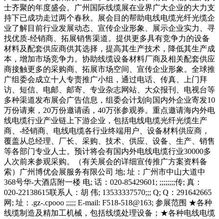
士齐聚的年度盛会。广州国际线缆展在业界广大企业的大力支
持下已成功走过两个春秋。展会目的帮助电线电缆光纤光缆企
业了解目前行业发展动态、宣传企业形象、展示企业实力、寻
找优质-经销商、拓展销售渠道。提供更多具有竞争力的设备
材料及配套供应商供其选择，提高其生产技术，降低其生产成
本，增加市场竞争力。协助线缆设备材料厂商及相关配套供应
商接触更多的采购商、拓展市场空间、宣传企业形象。全球推
广组委会成立十人专责推广小组，通过电话、传真、上门拜
访、短信、电邮、邮寄、专业杂志网站、大众报刊、电视台等
多种渠道发布展会广告信息，组委会计划向国内外企业寄发10
万份请柬，20万份邀请函，40万张参观券。重点邀请海内外电
线电缆行业产业链上下游企业，包括电线电缆光纤光缆生产
商、-经销商、电线电缆各行业终端用户、设备材料供应商，
覆盖从总经理、厂长、采购、技术、供应、设备、生产、销售
等各部门专业人士。预计将会有国内外电线电缆行业30000多
人次前来参观采购。（有关展会的详细宣传推广方案资料备
索）广州博优会展服务有限公司 地; 址：广州市中山大道中
368号华-大酒店附一楼 电; 话：020-85429601; ;;;;;;;;传; 真：
020-22138615联系人：胡 伟; 13533337570;;; Q; Q：291642665
网; 址：.gz-.cpooo ;;;;; E-mail: F518-518@163; 参展范围 ★各种
线缆制造及精加工机械，包括线缆处理设备；★各种电线电缆