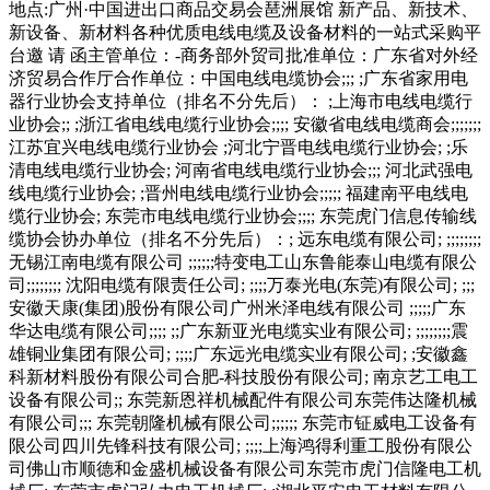
地点:广州·中国进出口商品交易会琶洲展馆 新产品、新技术、
新设备、新材料各种优质电线电缆及设备材料的一站式采购平
台邀 请 函主管单位：-商务部外贸司批准单位：广东省对外经
济贸易合作厅合作单位：中国电线电缆协会;;; ;广东省家用电
器行业协会支持单位（排名不分先后）： ;上海市电线电缆行
业协会;; ;浙江省电线电缆行业协会;;;; 安徽省电线电缆商会;;;;;;;
江苏宜兴电线电缆行业协会 ;河北宁晋电线电缆行业协会; ;乐
清电线电缆行业协会; 河南省电线电缆行业协会;;; 河北武强电
线电缆行业协会; ;晋州电线电缆行业协会;;;;; 福建南平电线电
缆行业协会; 东莞市电线电缆行业协会;;;; 东莞虎门信息传输线
缆协会协办单位（排名不分先后）：; 远东电缆有限公司; ;;;;;;;;
无锡江南电缆有限公司 ;;;;;;特变电工山东鲁能泰山电缆有限公
司;;;;;;;; 沈阳电缆有限责任公司; ;;;;万泰光电(东莞)有限公司; ;;;
安徽天康(集团)股份有限公司广州米泽电线有限公司 ;;;;;广东
华达电缆有限公司;;;; ;;广东新亚光电缆实业有限公司; ;;;;;;;;震
雄铜业集团有限公司; ;;;;广东远光电缆实业有限公司; ;安徽鑫
科新材料股份有限公司合肥-科技股份有限公司; 南京艺工电工
设备有限公司;; 东莞新恩祥机械配件有限公司东莞伟达隆机械
有限公司;;; 东莞朝隆机械有限公司;;;;;; 东莞市钲威电工设备有
限公司四川先锋科技有限公司; ;;;;上海鸿得利重工股份有限公
司佛山市顺德和金盛机械设备有限公司东莞市虎门信隆电工机