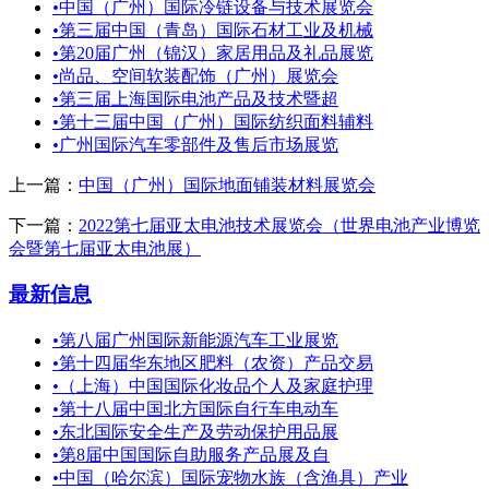
•
中国（广州）国际冷链设备与技术展览会
•
第三届中国（青岛）国际石材工业及机械
•
第20届广州（锦汉）家居用品及礼品展览
•
尚品、空间软装配饰（广州）展览会
•
第三届上海国际电池产品及技术暨超
•
第十三届中国（广州）国际纺织面料辅料
•
广州国际汽车零部件及售后市场展览
上一篇：
中国（广州）国际地面铺装材料展览会
下一篇：
2022第七届亚太电池技术展览会（世界电池产业博览
会暨第七届亚太电池展）
最新信息
•
第八届广州国际新能源汽车工业展览
•
第十四届华东地区肥料（农资）产品交易
•
（上海）中国国际化妆品个人及家庭护理
•
第十八届中国北方国际自行车电动车
•
东北国际安全生产及劳动保护用品展
•
第8届中国国际自助服务产品展及自
•
中国（哈尔滨）国际宠物水族（含渔具）产业