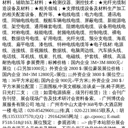
材料，辅助加工材料；★检测仪器、测控技术；★光纤光缆制
造设备及材料；★相关领域；★支撑线缆设备及材料生产加工
的相关配套设备、配件等。★电线电缆：电力电缆、通讯电
缆、同轴电线电缆、舰船车辆电线电缆、屏蔽电缆、新能源电
缆、架空电缆、通用橡套电缆、阻燃电线电缆、设备用电线电
缆、对称电缆、核能电缆、射频电线电缆、控制电缆、裸电
线、数据信号电缆、矿用电缆、光纤光缆、预分支电缆、海底
电缆、扁平电缆、漆包线、特种电线电缆等★电子线材: 电源
线、连接线、音视频线、数据线、电脑周边线、汽车插头线、
电话线、耳机线、线束、扎线、电磁线、护套线、裸线、高温
耐热电线等 参展费用 ; 标摊价格：国内企业 3M×3M 8800元-/
展位（-口另加1000元）外资企业 2800＄/展位豪装展位价格：
国内企业 3M×3M 12800元-/展位; ;;;;外资企业 3800＄/展位空;;;
地：36平方米起租; 国内企业 900元-/平方米;; 外资企业 280＄/
平方米展位配置：三面围板,中英文楣板,洽谈桌一张,椅子两把,
日光灯二支；（注：如需电源插座，须另行租赁）注：会刊广
告刊登、展会现场广告及技术研讨会资料备索。 - 广州博优会
展服务有限公司 地;址：广州市中山大道中368号华-大酒店附
一楼 电;话：020-85429601;;;;;传;真：020-22138615联系人：胡
伟;13533337570;;Q;Q：291642665网;址：.gz-.cpooo;;; E-mail:
F518-518@163; 展位预定： 参观咨询： --> 由于本站部分展会