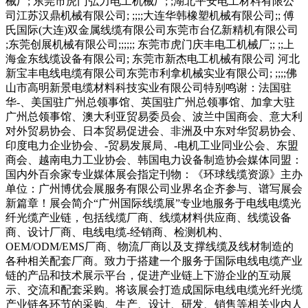
械厂; 东莞市虎门弘力电工机械厂; ;湖北平安电工材料有限公
司江苏汉鼎机械有限公司; ;;;;大连华韩橡塑机械有限公司;; 傅
氏国际(大连)双金属线缆有限公司东莞市台亿新精机有限公司
;东莞创展机械有限公司;;;;;; 东莞市虎门庆丰电工机械厂;; ;;上
海金东线缆设备有限公司; 东莞市新杰电工机械有限公司 河北
新宝丰电线电缆有限公司东莞市利拿机械实业有限公司; ;;;;佛
山市高明新景电缆材料科技实业有限公司特别鸣谢：法国驻
华-、美国驻广州总领事馆、英国驻广州总领事馆、加拿大驻
广州总领事馆、澳大利亚贸易委员会、波兰中国商会、意大利
对外贸易协会、日本贸易促进会、非洲及中东对华贸易协会、
印度电力企业协会、-贸易发展局、-电机工业同业公会、东盟
商会、越南电力工业协会、韩国电力设备制造协会媒体同盟：
国内外百余家专业媒体展会指定刊物：《环球线缆资源》主办
单位：广州博优会展服务有限公司业界名企齐参与、谱写展会
新篇章！展会简介“广州国际线缆展”专业地服务于电线电缆光
纤光缆产业链，包括线缆厂商、线缆材料供应商、线缆设备
商、设计厂商、电线电缆-经销商、检测机构、
OEM/ODM/EMS厂商、物流厂商以及支撑线缆及线材制造的
各种相关配套厂商。致力于搭建一个服务于国际电线电缆产业
链的产品和技术展示平台，促进产业链上下游企业的互动展
示、交流和配套采购。将该展会打造成国际电线电缆光纤光缆
产业链各环节的采购、生产、设计、研发、销售等相关业内人