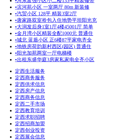
•
河东富强小区小二楼133平精装修带
•
滨河苑小区 一室两厅 80m 新装修
•
汽贸小区 128平 精装3室2厅
•
唐家路双室拎包入住地势平坦阳光充
•
大润发后身1室1厅4楼45001厅 简单
•
金月湾小区精装全配1000元 普通住
•
城北 蓝盾小区 正6楼87平家电齐全
•
地铁房荷韵新村西区(园区) 普通住
•
阳光加苑两室一厅电梯楼
•
出租东盛华庭3房家私家电全齐小区
定西生活服务
定西商务服务
定西供求信息
定西房产信息
定西商务信息
定西二手市场
定西教育培训
定西求职招聘
定西招商加盟
定西创业投资
定西展会信息