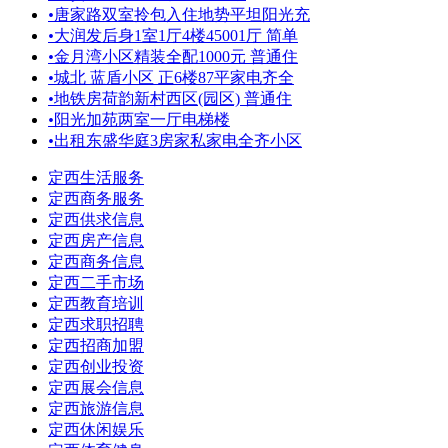
•
唐家路双室拎包入住地势平坦阳光充
•
大润发后身1室1厅4楼45001厅 简单
•
金月湾小区精装全配1000元 普通住
•
城北 蓝盾小区 正6楼87平家电齐全
•
地铁房荷韵新村西区(园区) 普通住
•
阳光加苑两室一厅电梯楼
•
出租东盛华庭3房家私家电全齐小区
定西生活服务
定西商务服务
定西供求信息
定西房产信息
定西商务信息
定西二手市场
定西教育培训
定西求职招聘
定西招商加盟
定西创业投资
定西展会信息
定西旅游信息
定西休闲娱乐