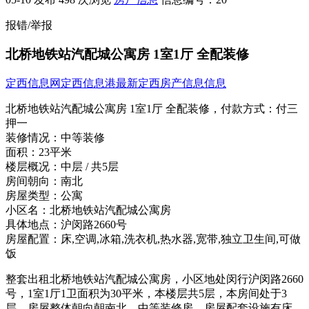
报错/举报
北桥地铁站汽配城公寓房 1室1厅 全配装修
定西信息网
定西信息港
最新定西房产信息信息
北桥地铁站汽配城公寓房 1室1厅 全配装修，
付款方式：
付三
押一
装修情况：
中等装修
面积：
23平米
楼层概况：
中层 / 共5层
房间朝向：
南北
房屋类型：
公寓
小区名：
北桥地铁站汽配城公寓房
具体地点：
沪闵路2660号
房屋配置：
床,空调,冰箱,洗衣机,热水器,宽带,独立卫生间,可做
饭
整套出租北桥地铁站汽配城公寓房，小区地处闵行沪闵路2660
号，1室1厅1卫面积为30平米，本楼层共5层，本房间处于3
层，房屋整体朝向朝南北，中等装修房，房屋配套设施有床、