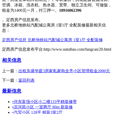
空调、冰箱、洗衣机、热水器、宽带、独立卫生间、可做饭，
租金为1400元一月，付三押一。
18916062396
。定西房产信息发布。
更多北桥地铁站汽配城公寓房 1室1厅 全配装修最新相关信
息：
定西房产信息
北桥地铁站汽配城公寓房 1室1厅 全配装修
定西房产信息发布平台:http://www.sutuibao.com/fangcan/20.html
相关信息
上一篇：
出租东盛华庭3房家私家电全齐小区管理租金2000元
下一篇：
返回列表
最新信息
•
河东富强小区小二楼133平精装修带
•
滨河苑小区 一室两厅 80m 新装修
•
汽贸小区 128平 精装3室2厅