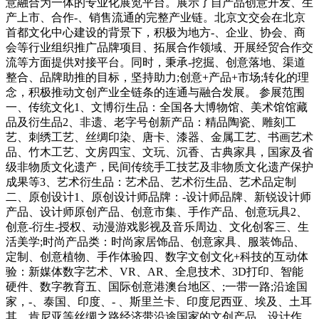
意融合为一体的专业化展览平台。展示了自产品创意开发、生
产上市、合作-、销售流通的完整产业链。北京文交会在北京
首都文化中心建设的背景下，积极为地方-、企业、协会、商
会等行业组织推广品牌项目、拓展合作领域、开展经贸合作交
流等方面提供对接平台。同时，秉承-挖掘、创意落地、渠道
整合、品牌助推的目标，坚持助力;创意+产品+市场;转化的理
念，积极推动文创产业全链条的连通与融合发展。 参展范围
一、传统文化1、文博衍生品：全国各大博物馆、美术馆馆藏
品及衍生品2、非遗、老字号创新产品：精品陶瓷、雕刻工
艺、刺绣工艺、丝绸印染、唐卡、漆器、金属工艺、书画艺术
品、竹木工艺、文房四宝、文玩、沉香、古典家具，国家及省
级非物质文化遗产，民间传统手工技艺及非物质文化遗产保护
成果等3、艺术衍生品：艺术品、艺术衍生品、艺术品定制
二、原创设计1、原创设计师品牌：-设计师品牌、新锐设计师
产品、设计师原创产品、创意市集、手作产品、创意玩具2、
创意-衍生-授权、动漫游戏影视及音乐周边、文化创客三、生
活美学;时尚产品类：时尚家居饰品、创意家具、服装饰品、
定制、创意植物、手作体验四、数字文创文化+科技的互动体
验：新媒体数字艺术、VR、AR、全息技术、3D打印、智能
硬件、数字教育五、国际创意港澳台地区、;一带一路;沿途国
家，-、泰国、印度、- 、斯里兰卡、印度尼西亚、埃及、土耳
其、肯尼亚等丝绸之路经济带沿途国家的文创产品、设计作