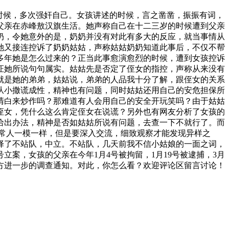
时候，多次强奸自己。女孩讲述的时候，言之凿凿，振振有词，
父亲在赤峰敖汉旗生活。她声称自己在十二三岁的时候遭到父亲
奶，令她意外的是，奶奶并没有对此有多大的反应，就当事情从
她又接连控诉了奶奶姑姑，声称姑姑奶奶知道此事后，不仅不帮
多年她是怎么过来的？正当此事愈演愈烈的时候，遭到女孩控诉
证她所说句句属实。姑姑先是否定了侄女的指控，声称从来没有
就是她的弟弟，姑姑说，弟弟的人品我十分了解，跟侄女的关系
从小撒谎成性，精神也有问题，同时姑姑还用自己的安危担保所
清白来炒作吗？那难道有人会用自己的安全开玩笑吗？由于姑姑
侄女，凭什么这么肯定侄女在说谎？另外也有网友分析了女孩的
给出办法，精神是否如姑姑所说有问题，去查一下不就行了。而
常人一模一样，但是要深入交流，细致观察才能发现异样之
择了不站队，中立。不站队，几天前我不信小姑娘的一面之词，
立案，女孩的父亲在今年1月4号被拘留，1月19号被逮捕，3月
方进一步的调查通知。对此，你怎么看？欢迎评论区留言讨论！