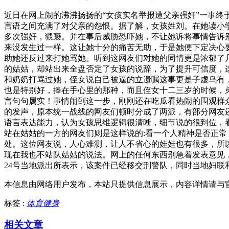
近日在网上闹的沸沸扬扬的“女孩实名举报遭父亲强奸”一事
言语之间充满了对父亲的怨恨。据了解，女孩姓刘。在她读小
多次强奸，猥亵。并在事后威胁恐吓她，不让她诉将事情告诉
来没发生过一样。这让她十分的痛苦无助，于是她便下定决心
助她还反过来打她骂她。听到这网友们对她的同情更是浓郁了
的姑姑，却站出来全盘否定了女孩的说辞，为了提升可信度，
和奶奶打骂过她，侄女说自己被逼的立遗嘱这事更是子虚乌有
也是特别好，捧在手心里的那种，而且侄女十二三岁的时候，
言句句属实！事情闹到这一步，刚刚还在吃瓜看热闹的围观群
的发声，原本统一战线的网友们顿时分成了两派，有部分网友
语言表达能力，认为女孩思维逻辑很清晰，细节说的很到位，
站在姑姑的一方的网友们则是这样说的:看一个人精神是否正
处。这位网友说，人心难测，让人不省心的娃娃也有很多，所
现在我也不站队姑姑的说法。网上的任何东西别急着发表意见，等
24号当地派出所表示，该案件已经移交刑警队，同时当地妇
本信息由网络用户发布，
本站只提供信息展示，内容详情请与
标签 :
体育健身
相关文章