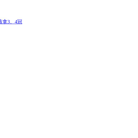
拿3、4冠