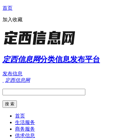
首页
加入收藏
定西信息网
分类信息发布平台
发布信息
定西信息网
首页
生活服务
商务服务
供求信息