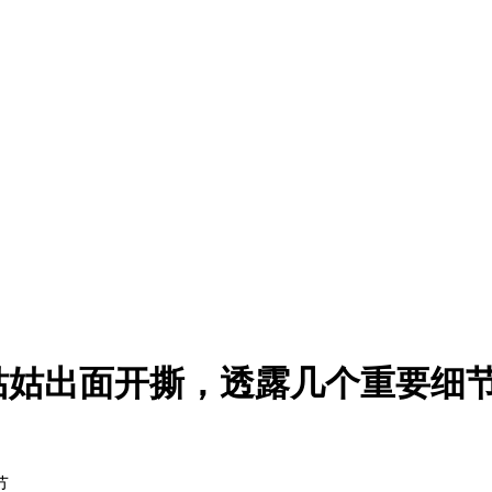
姑姑出面开撕，透露几个重要细
节