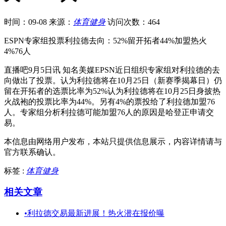
时间：09-08
来源：
体育健身
访问次数：464
ESPN专家组投票利拉德去向：52%留开拓者44%加盟热火
4%76人
直播吧9月5日讯 知名美媒EPSN近日组织专家组对利拉德的去
向做出了投票。认为利拉德将在10月25日（新赛季揭幕日）仍
留在开拓者的选票比率为52%认为利拉德将在10月25日身披热
火战袍的投票比率为44%。另有4%的票投给了利拉德加盟76
人。专家组分析利拉德可能加盟76人的原因是哈登正申请交
易。
本信息由网络用户发布，
本站只提供信息展示，内容详情请与
官方联系确认。
标签 :
体育健身
相关文章
•
利拉德交易最新进展！热火潜在报价曝