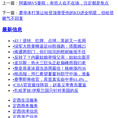
上一篇：
阿森纳VS曼联：有些人在不在场，注定都是焦点
下一篇：
萧华本打算让哈登顶替受伤的KD进全明星，但哈登
赌气不回复
最新信息
•
43！逆转、红牌、点球…英超又一名局
•
绿军大胜黄蜂逼近60胜领跑：塔图姆25
•
南通两部门，你们祖宗的棺材板按不住
•
反转了？内蒙姑娘举报父亲：姑姑出面开
•
皮尔斯：热火三巨头正处巅峰而我们老
•
詹皇恭喜浓眉当选周最佳！格林场均36
•
电讯报：拜仁希望夏窗补防守中场，准备
•
赛季即将收官，库里真实命中率61.4%，
•
CBA官宣最佳阵容：赵嘉义率青岛重返
•
扎哈罗娃:伊斯兰国只针对美国的反
定西生活服务
定西商务服务
定西供求信息
定西房产信息