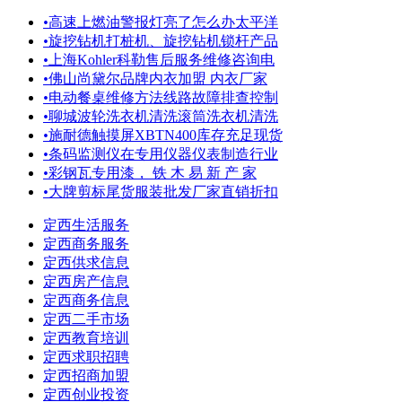
•
高速上燃油警报灯亮了怎么办太平洋
•
旋挖钻机打桩机、旋挖钻机锁杆产品
•
上海Kohler科勒售后服务维修咨询电
•
佛山尚黛尔品牌内衣加盟 内衣厂家
•
电动餐桌维修方法线路故障排查控制
•
聊城波轮洗衣机清洗滚筒洗衣机清洗
•
施耐德触摸屏XBTN400库存充足现货
•
条码监测仪在专用仪器仪表制造行业
•
彩钢瓦专用漆， 铁 木 易 新 产 家
•
大牌剪标尾货服装批发厂家直销折扣
定西生活服务
定西商务服务
定西供求信息
定西房产信息
定西商务信息
定西二手市场
定西教育培训
定西求职招聘
定西招商加盟
定西创业投资