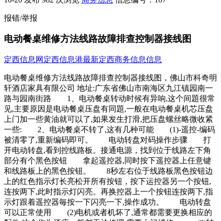
报错/举报
电动餐桌维修方法线路故障排查控制器接线图
定西信息网
定西信息港
最新定西商务信息信息
电动餐桌维修方法线路故障排查控制器接线图，佛山市科奇明
轩酒店家具有限公司 地址:广东省佛山市南海区九江镇园南一
路与园南街路 1、电动餐桌转动时候有异响,这个间題很常
见,主要原因是电动餐桌压盘有同題,一般在电动餐桌机芯压盘
上门加一些黄油就可以了,如果发生打滑,把压盘螺丝略微收紧
一些: 2、电动餐桌不转了,这有几种可能 (1)-遥控-编码
被清零了,重新编码即可。 电动转盘对码操作步骤 打
开电动转盘,看到控线路板。接通电源，找到位于线路左下角
部分有个黑色按钮 拿起遥控器,同时按下遥控器上任意键
和线路板上的黑色按钮。 8秒左右位于线路板黑色按钮边
上的红色指示灯长亮松开所有按钮，按下运控器另一个按钮,
连按两下,此时指示灯闪亮。再换控器上一个按钮连按两下,指
示灯跟着遥控器毎按一下闪亮一下,操作成功。 电动转盘
可以正常使用 (2)电机或者机坏了,通常都需要更换相应的