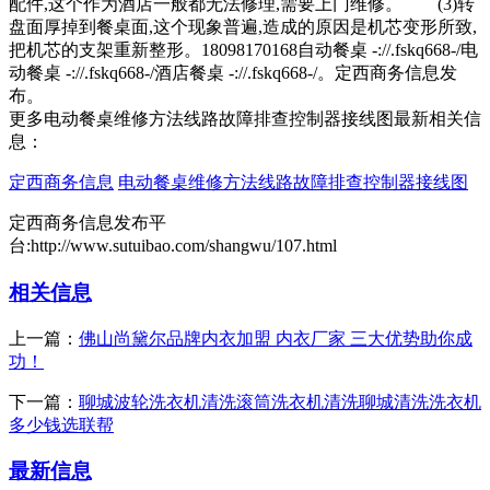
配件,这个作为酒店一般都无法修理,需要上门维修。 (3)转
盘面厚掉到餐桌面,这个现象普遍,造成的原因是机芯变形所致,
把机芯的支架重新整形。18098170168自动餐桌 -://.fskq668-/电
动餐桌 -://.fskq668-/酒店餐桌 -://.fskq668-/。定西商务信息发
布。
更多电动餐桌维修方法线路故障排查控制器接线图最新相关信
息：
定西商务信息
电动餐桌维修方法线路故障排查控制器接线图
定西商务信息发布平
台:http://www.sutuibao.com/shangwu/107.html
相关信息
上一篇：
佛山尚黛尔品牌内衣加盟 内衣厂家 三大优势助你成
功！
下一篇：
聊城波轮洗衣机清洗滚筒洗衣机清洗聊城清洗洗衣机
多少钱选联帮
最新信息