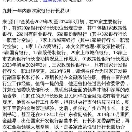
九卦|一年内超20家银行行长易职
来 源 | IT金英会2023年初至2024年3月初，在63家主要银行
中，有超20家银行的行长职位出现变更。其中包括1家政策性
银行、2家国有商业银行、6家股份制银行（其中3家银行行长
一职暂时空缺）、7家上市城商银行（其中1家银行行长一职暂
时空缺）、6家上市农商银行。本文全面梳理3家政策性银行、
6家国有银行、12家股份制银行、29家上市城商银行、13家上
市农商银行行长变动情况及工作履历。01政策性银行行长履历
2023年初至2024年3月，三家政策性银行中，只有国家开发银
行行长一职出现变更。2023年5月，谭炯被任命为国家开发银
行副董事长和行长，谭炯长期在金融系统任职，拥有丰富的银
行业工作经验。值得一提的是，他还曾担任过贵州省委常委，
并兼任省委统战部部长，展现出其全面的领导才能和深厚的政
治素养。而卸任的原行长欧阳卫民同样在金融领域有着非凡的
履历。他曾在央行工作多年，担任过央行支付结算司司长，积
累了宝贵的金融管理经验。之后，担任过广州市副市长、市委
副书记，甚至还在2018年出任广东省副省长。2019年10月重回
金融界，出任国家开发银行副董事长、行长和党委副书记，再
次在金融领域大展拳脚。以下是各家政策性银行行长履历介