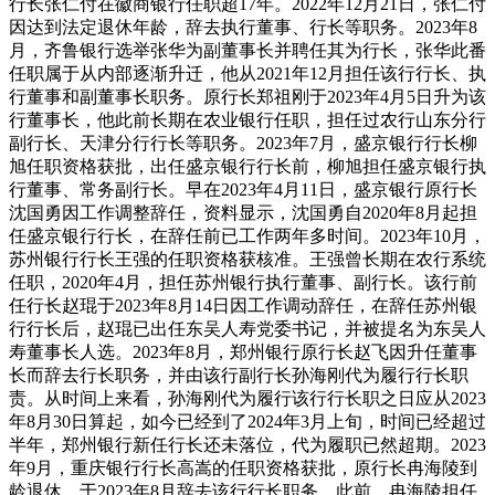
行长张仁付在徽商银行任职超17年。2022年12月21日，张仁付
因达到法定退休年龄，辞去执行董事、行长等职务。2023年8
月，齐鲁银行选举张华为副董事长并聘任其为行长，张华此番
任职属于从内部逐渐升迁，他从2021年12月担任该行行长、执
行董事和副董事长职务。原行长郑祖刚于2023年4月5日升为该
行董事长，他此前长期在农业银行任职，担任过农行山东分行
副行长、天津分行行长等职务。2023年7月，盛京银行行长柳
旭任职资格获批，出任盛京银行行长前，柳旭担任盛京银行执
行董事、常务副行长。早在2023年4月11日，盛京银行原行长
沈国勇因工作调整辞任，资料显示，沈国勇自2020年8月起担
任盛京银行行长，在辞任前已工作两年多时间。2023年10月，
苏州银行行长王强的任职资格获核准。王强曾长期在农行系统
任职，2020年4月，担任苏州银行执行董事、副行长。该行前
任行长赵琨于2023年8月14日因工作调动辞任，在辞任苏州银
行行长后，赵琨已出任东吴人寿党委书记，并被提名为东吴人
寿董事长人选。2023年8月，郑州银行原行长赵飞因升任董事
长而辞去行长职务，并由该行副行长孙海刚代为履行行长职
责。从时间上来看，孙海刚代为履行该行行长职之日应从2023
年8月30日算起，如今已经到了2024年3月上旬，时间已经超过
半年，郑州银行新任行长还未落位，代为履职已然超期。2023
年9月，重庆银行行长高嵩的任职资格获批，原行长冉海陵到
龄退休，于2023年8月辞去该行行长职务。此前，冉海陵担任