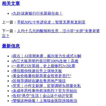
相关文章
•
九卦|这家银行行长新获任命！
上一篇：
手机NPU十年进化史：智算无界有龙则灵
下一篇：
人均十几元的酸辣粉生意，汪小菲“火拼”夫妻老婆
店？
最新信息
•
观点｜AI浪潮来袭，戴尔发力生成式AI解
•
内江大板房签约首日即100%生效！高难
•
一盘死23次英雄，史上最惨烈2v2比赛
•
博信股份快速拉升上演地天板
•
黄金价格屡创新高黄金投资是否已“
•
区领导调研在建在售房地产项目
•
究竟｜小作文刷屏，监管调研头部量化私
•
未成年恶性事件愈演愈烈？官方开始出
•
告别“悬空”生活！金山这个动迁安置
•
警惕这种病毒！上海瑞金医院连续收治