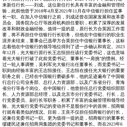
来新任行长——刘成。这位新任行长具有丰富的金融和管理经
验，此前他曾于2018年4月至2021年11月在中信银行担任监事
长一职。在加入中信银行之前，刘成还曾在国家发展和改革委
员会、国务院办公厅等政府机构担任要职，积累了深厚的发展
改革和财政金融经验。值得一提的是，原行长方合英因工作需
要，将不再担任中信银行行长职务，但他在中信银行的职业生
涯并未结束，董事会已选举方合英担任中信银行董事长，这标
志着他在中信银行的领导地位得到了进一步确认和肯定。2023
年12月，光大银行原行长王志恒担任该行党委书记，这也意味
着光大银行打破了此前党委书记、董事长“一肩挑”的惯例。经
过一轮人事调整，吴利军光大银行出任董事长，而党委书记一
职则由经验丰富的王志恒接任。王志恒在接任光大银行的重要
职务之前，已经在中国银行磨砺多年，他的足迹遍布了中国银
行总行公司业务部、总行人力资源部，以及广东省分行、青海
省分行等各个岗位。在中国银行，他曾担任总行党委组织部部
长、人力资源部总经理，以及北京市分行党委书记、行长，总
行党委委员、副行长等职务，积累了丰富的金融管理和领导经
验。光大银行党委书记的变动并不是股份行中的首例，招商银
行就有着类似的情况。目前，王良不仅担任招商银行的行长，
还兼任党委书记一职。更为值得一提的是，招商银行的董事长
缪建民还兼任招商局集团的党委书记和董事长。而在2023年6