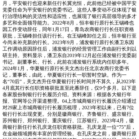
月，平安银行也迎来新任行长冀光恒，此前他已经被中国平安
党委任命为平安银行的党委书记。这些人事变动不仅体现了银
行治理结构的灵活性和适应性，也展现了银行高层领导的多才
多艺和全面领导能力。2022年8月，恒丰银行原行长王锡峰也
因工作变动辞任，同年1月17日，青岛农商银行行长任职资格
获批，王锡峰担任该行行长。在王锡峰卸任之后，恒丰银行至
今尚未补充新的行长。2023年9月，浦发银行原行长潘卫东因
工作调动原因辞任后，浦发银行的经营管理工作由副行长刘以
研主持。资料显示，潘卫东自2019年12月起任浦发银行党委副
书记、副董事长、行长，此前在浦发银行系统内任职多年。
2024年1月，华夏银行原行长关文杰出任北京农商行党委书
记，董事长，由此，华夏银行行长一职暂时空缺。作为一
名“70后”，关文杰升任华夏银行行长时间并不算久，从2023年
4月底其行长任职资格获批直至此番辞任，仅9个多月。以下是
各家股份制银行行长履历介绍。资料来源：根据各大银行年
报、官网等公开渠道整理。04上市城商银行行长履历介绍通过
对29家上市城商银行行长履历梳理，2023年初以来，已有7位
银行行长出现变更。分别是徽商银行、齐鲁银行、盛京银行、
苏州银行、郑州银行、重庆银行、江苏银行。2023年4月，徽
商银行新任行长孔庆龙任职资格获批。孔庆龙是一位“75”后，
在金融领域拥有丰富的管理经验。在孔庆龙之前，徽商银行原