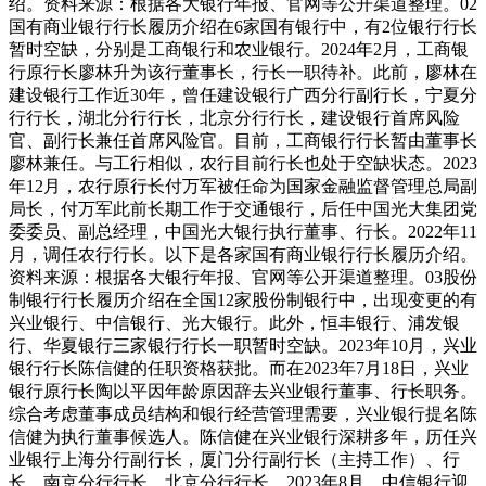
绍。资料来源：根据各大银行年报、官网等公开渠道整理。02
国有商业银行行长履历介绍在6家国有银行中，有2位银行行长
暂时空缺，分别是工商银行和农业银行。2024年2月，工商银
行原行长廖林升为该行董事长，行长一职待补。此前，廖林在
建设银行工作近30年，曾任建设银行广西分行副行长，宁夏分
行行长，湖北分行行长，北京分行行长，建设银行首席风险
官、副行长兼任首席风险官。目前，工商银行行长暂由董事长
廖林兼任。与工行相似，农行目前行长也处于空缺状态。2023
年12月，农行原行长付万军被任命为国家金融监督管理总局副
局长，付万军此前长期工作于交通银行，后任中国光大集团党
委委员、副总经理，中国光大银行执行董事、行长。2022年11
月，调任农行行长。以下是各家国有商业银行行长履历介绍。
资料来源：根据各大银行年报、官网等公开渠道整理。03股份
制银行行长履历介绍在全国12家股份制银行中，出现变更的有
兴业银行、中信银行、光大银行。此外，恒丰银行、浦发银
行、华夏银行三家银行行长一职暂时空缺。2023年10月，兴业
银行行长陈信健的任职资格获批。而在2023年7月18日，兴业
银行原行长陶以平因年龄原因辞去兴业银行董事、行长职务。
综合考虑董事成员结构和银行经营管理需要，兴业银行提名陈
信健为执行董事候选人。陈信健在兴业银行深耕多年，历任兴
业银行上海分行副行长，厦门分行副行长（主持工作）、行
长，南京分行行长，北京分行行长。2023年8月，中信银行迎