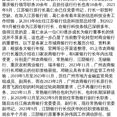
重庆银行领导职务20余年，且担任该行行长也有10余年。2023
年9月，江苏银行原行长葛仁余已任党委书记，行长一职暂时
空缺。在加入江苏银行前，葛仁余有着丰富的信息科技业务工
作经验，从2013年8出任江苏银行信息科技部总经理，到2022
年9月被任命为江苏银行行长，在银行科技条线已深耕多年。
值得注意的是，葛仁余从一位CIO逐步成长为银行董事长的情
况并不算多见，这也进一步凸显了当前数字化转型对商业银行
的重要性。以下是各家上市城商银行行长履历介绍。资料来
源：根据各大银行年报、官网等公开渠道整理。05上市农商银
行行长履历介绍在13家农商银行中，有6家银行行长年内出现
变更，分别是广州农商银行、常熟银行、江阴银行、无锡银
行、重庆农村商业银行、瑞丰银行。2023年11月，广州农商银
行行长邓晓云的任职资格获批。邓晓云具有丰富的监管工作经
验，2019年5月至2023年11月，历任广州市地方金融监管局党
组成员、副局长。而在2023年2月，广州农商银行行长原行长
易雪飞因任职的时间超过轮岗期限要求，已不再履行行长职
务。2023年11月，常熟银行聘任包剑为行长。包剑长期深耕该
行，从2020年12月至2022年9月曾担任常熟银行副行长职务，
随后出任江南农商银行党委委员、副行长，现任常熟银行党委
副书记。2023年9月，江阴银行行长倪庆华的任职资格获批。
就在半个月前，江阴银行原董事长孙伟因工作调动辞任。据