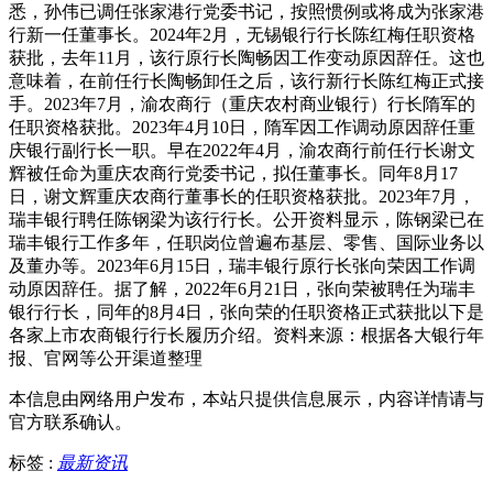
悉，孙伟已调任张家港行党委书记，按照惯例或将成为张家港
行新一任董事长。2024年2月，无锡银行行长陈红梅任职资格
获批，去年11月，该行原行长陶畅因工作变动原因辞任。这也
意味着，在前任行长陶畅卸任之后，该行新行长陈红梅正式接
手。2023年7月，渝农商行（重庆农村商业银行）行长隋军的
任职资格获批。2023年4月10日，隋军因工作调动原因辞任重
庆银行副行长一职。早在2022年4月，渝农商行前任行长谢文
辉被任命为重庆农商行党委书记，拟任董事长。同年8月17
日，谢文辉重庆农商行董事长的任职资格获批。2023年7月，
瑞丰银行聘任陈钢梁为该行行长。公开资料显示，陈钢梁已在
瑞丰银行工作多年，任职岗位曾遍布基层、零售、国际业务以
及董办等。2023年6月15日，瑞丰银行原行长张向荣因工作调
动原因辞任。据了解，2022年6月21日，张向荣被聘任为瑞丰
银行行长，同年的8月4日，张向荣的任职资格正式获批以下是
各家上市农商银行行长履历介绍。资料来源：根据各大银行年
报、官网等公开渠道整理
本信息由网络用户发布，
本站只提供信息展示，内容详情请与
官方联系确认。
标签 :
最新资讯